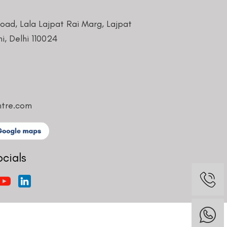
Road, Lala Lajpat Rai Marg, Lajpat
i, Delhi 110024
ntre.com
ocials