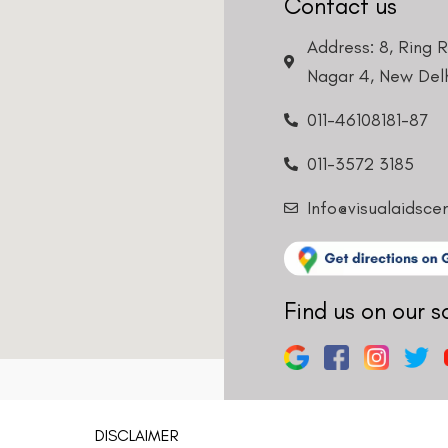
Contact us
Address: 8, Ring 
Nagar 4, New Delh
011-46108181-87
011-3572 3185
Info@visualaidsce
Find us on our s
DISCLAIMER