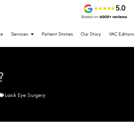
me
Services
Patient Stories
Our Story
VAC Editoria
?
Lasik Eye Surgery