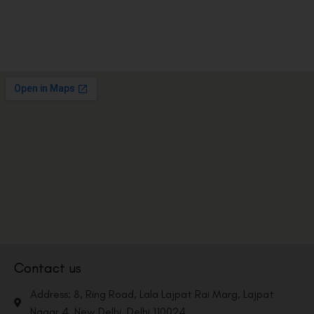
Contact us
Address: 8, Ring Road, Lala Lajpat Rai Marg, Lajpat
Nagar 4, New Delhi, Delhi 110024